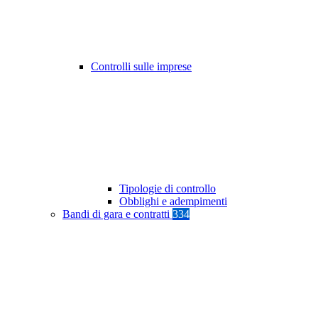
Controlli sulle imprese
Tipologie di controllo
Obblighi e adempimenti
Bandi di gara e contratti
334