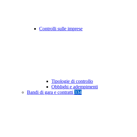
Controlli sulle imprese
Tipologie di controllo
Obblighi e adempimenti
Bandi di gara e contratti
334