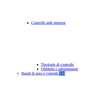
Controlli sulle imprese
Tipologie di controllo
Obblighi e adempimenti
Bandi di gara e contratti
334