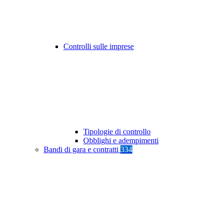
Controlli sulle imprese
Tipologie di controllo
Obblighi e adempimenti
Bandi di gara e contratti
334