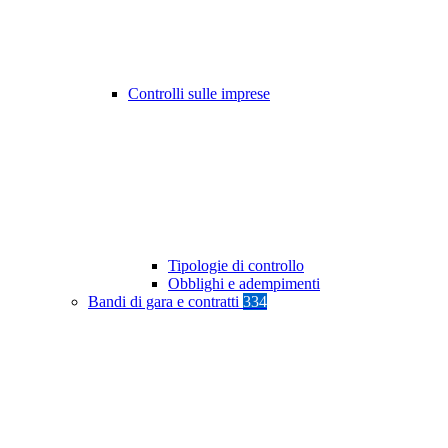
Controlli sulle imprese
Tipologie di controllo
Obblighi e adempimenti
Bandi di gara e contratti
334