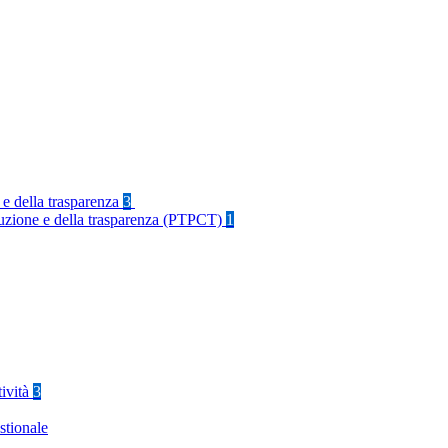
 e della trasparenza
3
rruzione e della trasparenza (PTPCT)
1
tività
3
stionale