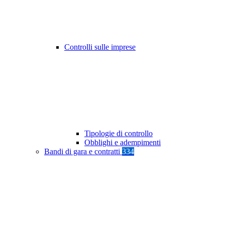
Controlli sulle imprese
Tipologie di controllo
Obblighi e adempimenti
Bandi di gara e contratti
334