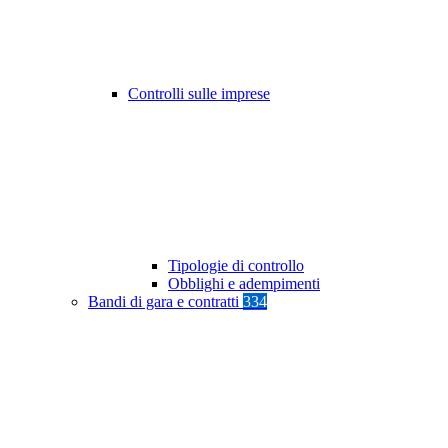
Controlli sulle imprese
Tipologie di controllo
Obblighi e adempimenti
Bandi di gara e contratti
334