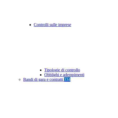
Controlli sulle imprese
Tipologie di controllo
Obblighi e adempimenti
Bandi di gara e contratti
334