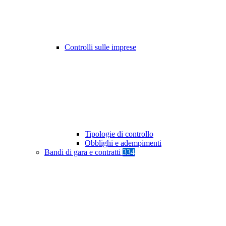
Controlli sulle imprese
Tipologie di controllo
Obblighi e adempimenti
Bandi di gara e contratti
334