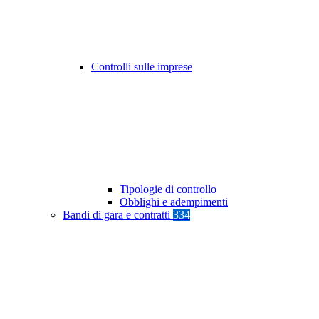
Controlli sulle imprese
Tipologie di controllo
Obblighi e adempimenti
Bandi di gara e contratti
334