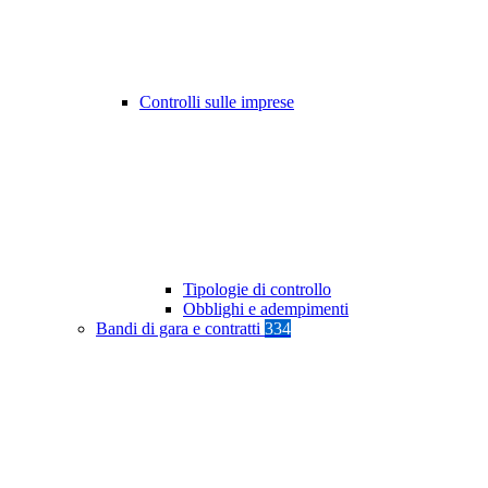
Controlli sulle imprese
Tipologie di controllo
Obblighi e adempimenti
Bandi di gara e contratti
334