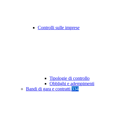
Controlli sulle imprese
Tipologie di controllo
Obblighi e adempimenti
Bandi di gara e contratti
334