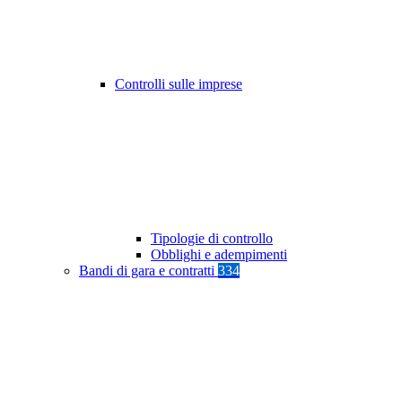
Controlli sulle imprese
Tipologie di controllo
Obblighi e adempimenti
Bandi di gara e contratti
334