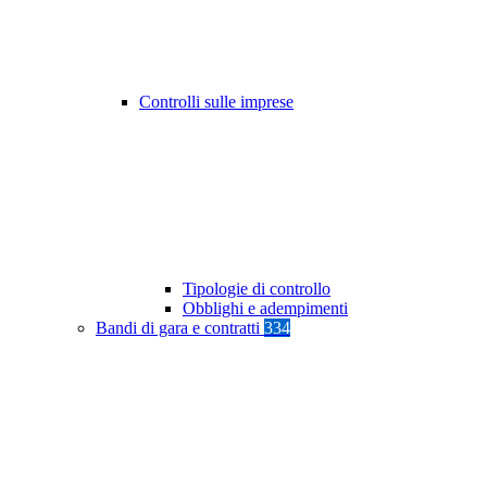
Controlli sulle imprese
Tipologie di controllo
Obblighi e adempimenti
Bandi di gara e contratti
334