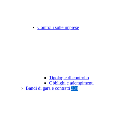
Controlli sulle imprese
Tipologie di controllo
Obblighi e adempimenti
Bandi di gara e contratti
334