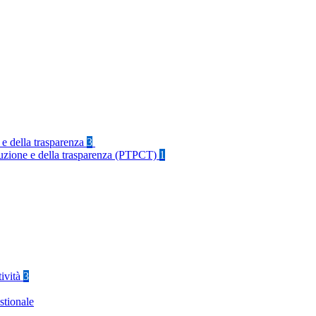
 e della trasparenza
3
rruzione e della trasparenza (PTPCT)
1
tività
3
stionale