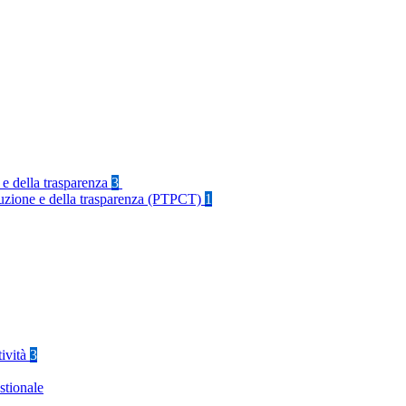
 e della trasparenza
3
rruzione e della trasparenza (PTPCT)
1
tività
3
stionale