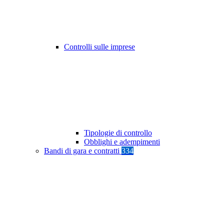
Controlli sulle imprese
Tipologie di controllo
Obblighi e adempimenti
Bandi di gara e contratti
334