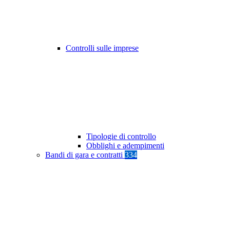
Controlli sulle imprese
Tipologie di controllo
Obblighi e adempimenti
Bandi di gara e contratti
334