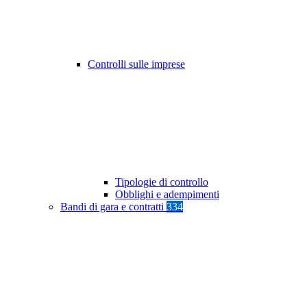
Controlli sulle imprese
Tipologie di controllo
Obblighi e adempimenti
Bandi di gara e contratti
334