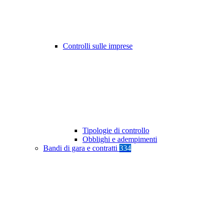
Controlli sulle imprese
Tipologie di controllo
Obblighi e adempimenti
Bandi di gara e contratti
334