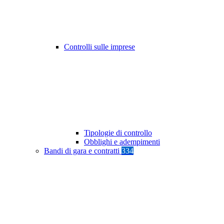
Controlli sulle imprese
Tipologie di controllo
Obblighi e adempimenti
Bandi di gara e contratti
334