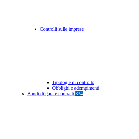
Controlli sulle imprese
Tipologie di controllo
Obblighi e adempimenti
Bandi di gara e contratti
334