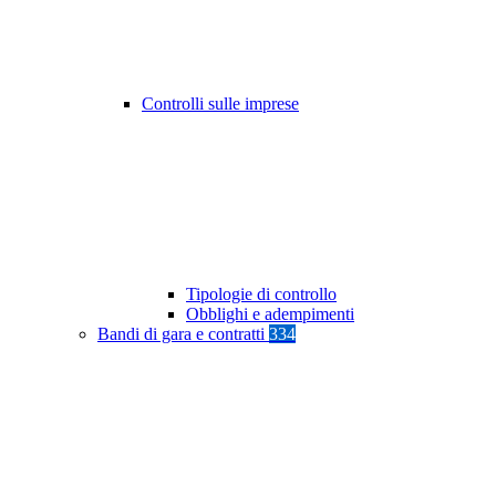
Controlli sulle imprese
Tipologie di controllo
Obblighi e adempimenti
Bandi di gara e contratti
334