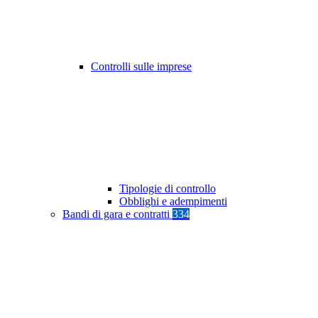
Controlli sulle imprese
Tipologie di controllo
Obblighi e adempimenti
Bandi di gara e contratti
334