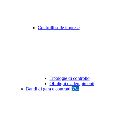
Controlli sulle imprese
Tipologie di controllo
Obblighi e adempimenti
Bandi di gara e contratti
334