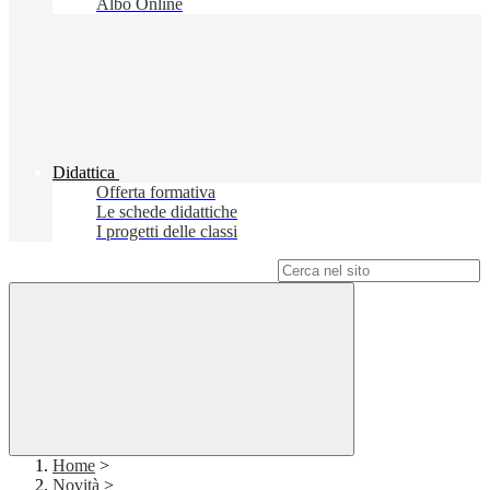
Albo Online
Didattica
Offerta formativa
Le schede didattiche
I progetti delle classi
Campo di ricerca per le pagine del sito
Home
>
Novità
>