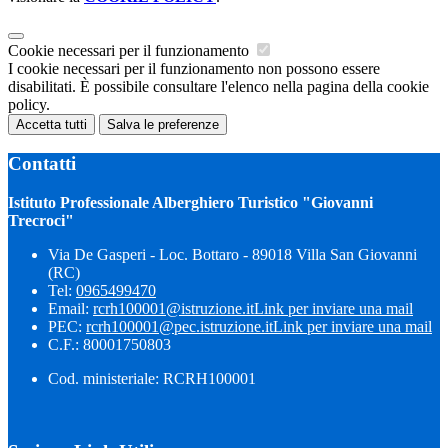
Cookie necessari per il funzionamento
I cookie necessari per il funzionamento non possono essere
disabilitati. È possibile consultare l'elenco nella pagina della cookie
policy.
Accetta tutti
Salva le preferenze
Contatti
Istituto Professionale Alberghiero Turistico "Giovanni
Trecroci"
Via De Gasperi - Loc. Bottaro - 89018 Villa San Giovanni
(RC)
Tel:
0965499470
Email:
rcrh100001@istruzione.it
Link per inviare una mail
PEC:
rcrh100001@pec.istruzione.it
Link per inviare una mail
C.F.: 80001750803
Cod. ministeriale: RCRH100001