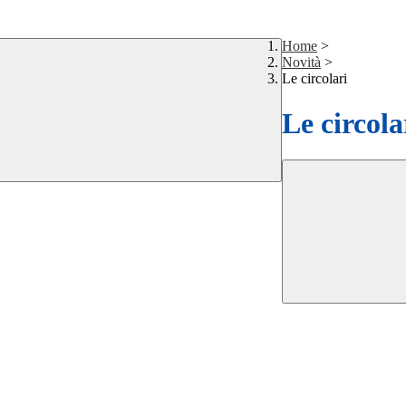
Home
>
Novità
>
Le circolari
Le circola