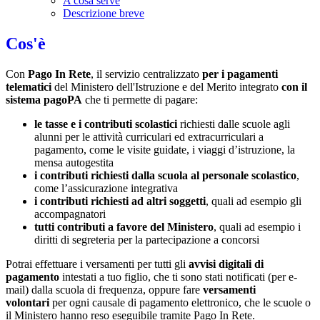
A cosa serve
Descrizione breve
Cos'è
Con
Pago In Rete
, il servizio centralizzato
per i pagamenti
telematici
del Ministero dell'Istruzione e del Merito integrato
con il
sistema pagoPA
che ti permette di pagare:
le tasse e i contributi scolastici
richiesti dalle scuole agli
alunni per le attività curriculari ed extracurriculari a
pagamento, come le visite guidate, i viaggi d’istruzione, la
mensa autogestita
i contributi richiesti dalla scuola al personale scolastico
,
come l’assicurazione integrativa
i contributi richiesti ad altri soggetti
, quali ad esempio gli
accompagnatori
tutti contributi a favore del Ministero
, quali ad esempio i
diritti di segreteria per la partecipazione a concorsi
Potrai effettuare i versamenti per tutti gli
avvisi digitali di
pagamento
intestati a tuo figlio, che ti sono stati notificati (per e-
mail) dalla scuola di frequenza, oppure fare
versamenti
volontari
per ogni causale di pagamento elettronico, che le scuole o
il Ministero hanno reso eseguibile tramite Pago In Rete.