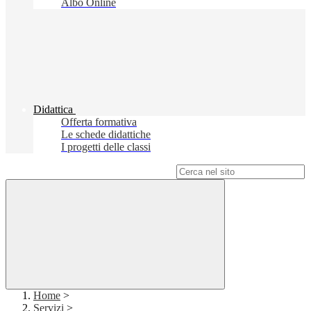
Albo Online
Didattica
Offerta formativa
Le schede didattiche
I progetti delle classi
Campo di ricerca per le pagine del sito
Home
>
Servizi
>