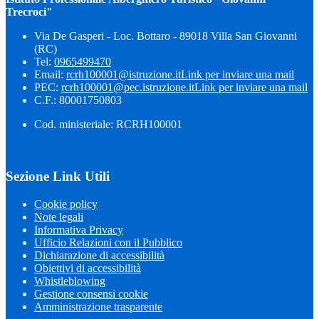
Trecroci"
Via De Gasperi - Loc. Bottaro - 89018 Villa San Giovanni
(RC)
Tel:
0965499470
Email:
rcrh100001@istruzione.it
Link per inviare una mail
PEC:
rcrh100001@pec.istruzione.it
Link per inviare una mail
C.F.: 80001750803
Cod. ministeriale: RCRH100001
Sezione Link Utili
Cookie policy
Note legali
Informativa Privacy
Ufficio Relazioni con il Pubblico
Dichiarazione di accessibilità
Obiettivi di accessibilità
Whistleblowing
Gestione consensi cookie
Amministrazione trasparente