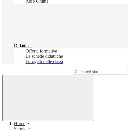
Albo Online
Didattica
Offerta formativa
Le schede didattiche
I progetti delle classi
Campo di ricerca per le pagine del sito
Home
>
Scuola
>