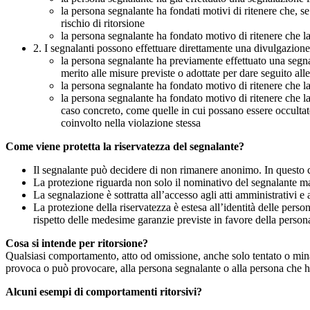
la persona segnalante ha fondati motivi di ritenere che, s
rischio di ritorsione
la persona segnalante ha fondato motivo di ritenere che la
2. I segnalanti possono effettuare direttamente una divulgazion
la persona segnalante ha previamente effettuato una segnal
merito alle misure previste o adottate per dare seguito all
la persona segnalante ha fondato motivo di ritenere che la
la persona segnalante ha fondato motivo di ritenere che la
caso concreto, come quelle in cui possano essere occultate
coinvolto nella violazione stessa
Come viene protetta la riservatezza del segnalante?
Il segnalante può decidere di non rimanere anonimo. In questo ca
La protezione riguarda non solo il nominativo del segnalante ma a
La segnalazione è sottratta all’accesso agli atti amministrativi e 
La protezione della riservatezza è estesa all’identità delle pers
rispetto delle medesime garanzie previste in favore della person
Cosa si intende per ritorsione?
Qualsiasi comportamento, atto od omissione, anche solo tentato o minacc
provoca o può provocare, alla persona segnalante o alla persona che ha 
Alcuni esempi di comportamenti ritorsivi?