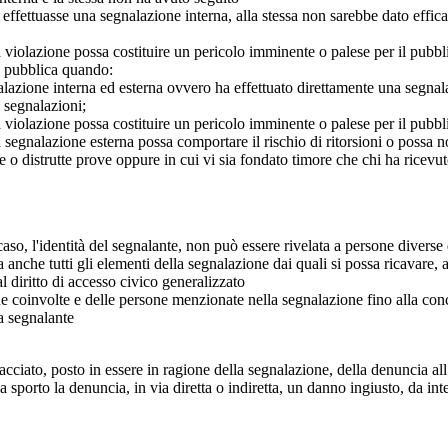
e effettuasse una segnalazione interna, alla stessa non sarebbe dato eff
 violazione possa costituire un pericolo imminente o palese per il pubbl
e pubblica quando:
azione interna ed esterna ovvero ha effettuato direttamente una segnalazio
e segnalazioni;
 violazione possa costituire un pericolo imminente o palese per il pubbli
 segnalazione esterna possa comportare il rischio di ritorsioni o possa n
 o distrutte prove oppure in cui vi sia fondato timore che chi ha ricevut
so, l'identità del segnalante, non può essere rivelata a persone diverse 
nche tutti gli elementi della segnalazione dai quali si possa ricavare, 
al diritto di accesso civico generalizzato
one coinvolte e delle persone menzionate nella segnalazione fino alla con
a segnalante
iato, posto in essere in ragione della segnalazione, della denuncia all’
sporto la denuncia, in via diretta o indiretta, un danno ingiusto, da in