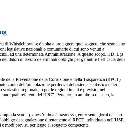
ing
ia di Whistleblowing è volta a proteggere quei soggetti che segnalano
ioni legislative nazionali o comunitarie di cui sono venuti a
ibili ad una determinata Amministrazione. A questo scopo, il D. Lgs.
dei datori di lavoro determinati obblighi per garantire l’efficacia della
sabile della Prevenzione della Corruzione e della Trasparenza (RPCT)
to conto dell’articolazione periferica del sistema scolastico e dei
o scolastico regionale, o per le regioni in cui è previsto, nel
perano quali referenti del RPC”. Pertanto, in ambito scolastico, la
mpio la scuola), quest’ultima è trasmessa, entro sette giorni dal suo
o l’obbligo di segnalazione direttamente al RPCT individuato nell’USR
pi e modi previsti per legge al soggetto competente.