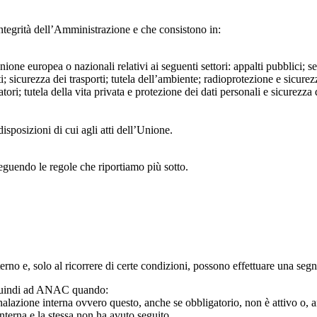
ntegrità dell’Amministrazione e che consistono in:
Unione europea o nazionali relativi ai seguenti settori: appalti pubblici; s
; sicurezza dei trasporti; tutela dell’ambiente; radioprotezione e sicurez
ri; tutela della vita privata e protezione dei dati personali e sicurezza de
isposizioni di cui agli atti dell’Unione.
seguendo le regole che riportiamo più sotto.
 interno e, solo al ricorrere di certe condizioni, possono effettuare una s
o quindi ad ANAC quando:
gnalazione interna ovvero questo, anche se obbligatorio, non è attivo o, 
nterna e la stessa non ha avuto seguito