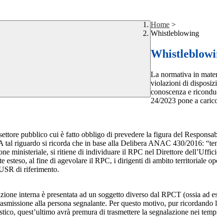
Home
>
Whistleblowing
Whistleblow
La normativa in mater
violazioni di disposiz
conoscenza e riconduc
24/2023 pone a carico 
 settore pubblico cui è fatto obbligo di prevedere la figura del Respon
 A tal riguardo si ricorda che in base alla Delibera ANAC 430/2016: “tenu
ne ministeriale, si ritiene di individuare il RPC nel Direttore dell’Uffici
 esteso, al fine di agevolare il RPC, i dirigenti di ambito territoriale o
’USR di riferimento.
azione interna è presentata ad un soggetto diverso dal RPCT (ossia ad ese
trasmissione alla persona segnalante. Per questo motivo, pur ricordand
lastico, quest’ultimo avrà premura di trasmettere la segnalazione nei tem