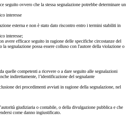
icace seguito ovvero che la stessa segnalazione potrebbe determinare un
ico interesse
ne esterna e non è stato dato riscontro entro i termini stabiliti in
co interesse;
on avere efficace seguito in ragione delle specifiche circostanze del
o la segnalazione possa essere colluso con l'autore della violazione o
da quelle competenti a ricevere o a dare seguito alle segnalazioni
anche indirettamente, l’identificazione del segnalante
clusione dei procedimenti avviati in ragione della segnalazione, nel
autorità giudiziaria o contabile, o della divulgazione pubblica e che
tendersi come danno ingiustificato.