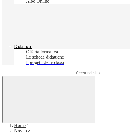
Albo Online
Didattica
Offerta formativa
Le schede didattiche
I progetti delle classi
Campo di ricerca per le pagine del sito
Home
>
Novità
>