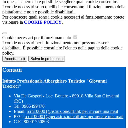
In questa schermata è possibile scegliere quali cookie consentire.
I cookie necessari sono quelli che consentono il funzionamento della
piattaforma e non è possibile disabilitarli.
Per conoscere quali sono i cookie necessari al funzionamento potete
visionare la
COOKIE POLICY
.
Cookie necessari per il funzionamento
I cookie necessari per il funzionamento non possono essere
disabilitati. È possibile consultare l'elenco nella pagina della cookie
policy.
Accetta tutti
Salva le preferenze
Contatti
Istituto Professionale Alberghiero Turistico "Giovanni
Trecroci"
Via De Gasperi - Loc. Bottaro - 89018 Villa San Giovanni
(RC)
Tel:
0965499470
Email:
rcrh100001@istruzione.it
Link per inviare una mail
PEC:
rcrh100001@pec.istruzione.it
Link per inviare una mail
C.F.: 80001750803