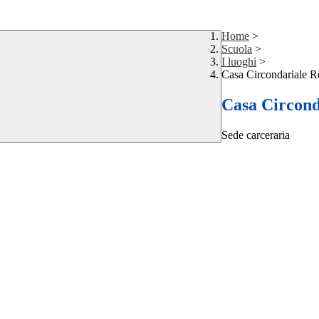
Home
>
Scuola
>
I luoghi
>
Casa Circondariale R
Casa Circond
Sede carceraria