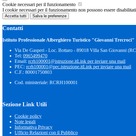
Cookie necessari per il funzionamento
I cookie necessari per il funzionamento non possono essere disabilitati.
Accetta tutti
Salva le preferenze
Contatti
Istituto Professionale Alberghiero Turistico "Giovanni Trecroci"
Via De Gasperi - Loc. Bottaro - 89018 Villa San Giovanni (RC
Tel:
0965499470
Email:
rcrh100001@istruzione.it
Link per inviare una mail
PEC:
rcrh100001@pec.istruzione.it
Link per inviare una mail
C.F.: 80001750803
Cod. ministeriale: RCRH100001
Sezione Link Utili
Cookie policy
Note legali
Informativa Privacy
Ufficio Relazioni con il Pubblico