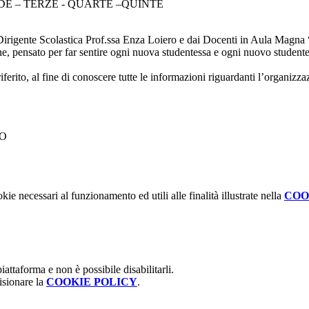
NDE – TERZE - QUARTE –QUINTE
a Dirigente Scolastica Prof.ssa Enza Loiero e dai Docenti in Aula Magna
, pensato per far sentire ogni nuova studentessa e ogni nuovo studente 
 riferito, al fine di conoscere tutte le informazioni riguardanti l’organizz
CO
kie necessari al funzionamento ed utili alle finalità illustrate nella
COO
attaforma e non è possibile disabilitarli.
isionare la
COOKIE POLICY
.