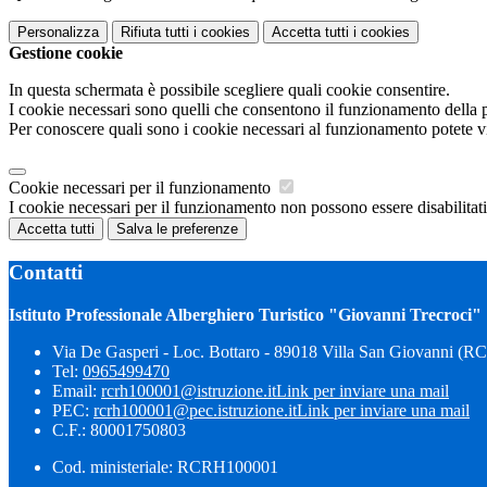
Personalizza
Rifiuta tutti
i cookies
Accetta tutti
i cookies
Gestione cookie
In questa schermata è possibile scegliere quali cookie consentire.
I cookie necessari sono quelli che consentono il funzionamento della pi
Per conoscere quali sono i cookie necessari al funzionamento potete v
Cookie necessari per il funzionamento
I cookie necessari per il funzionamento non possono essere disabilitati.
Accetta tutti
Salva le preferenze
Contatti
Istituto Professionale Alberghiero Turistico "Giovanni Trecroci"
Via De Gasperi - Loc. Bottaro - 89018 Villa San Giovanni (RC
Tel:
0965499470
Email:
rcrh100001@istruzione.it
Link per inviare una mail
PEC:
rcrh100001@pec.istruzione.it
Link per inviare una mail
C.F.: 80001750803
Cod. ministeriale: RCRH100001