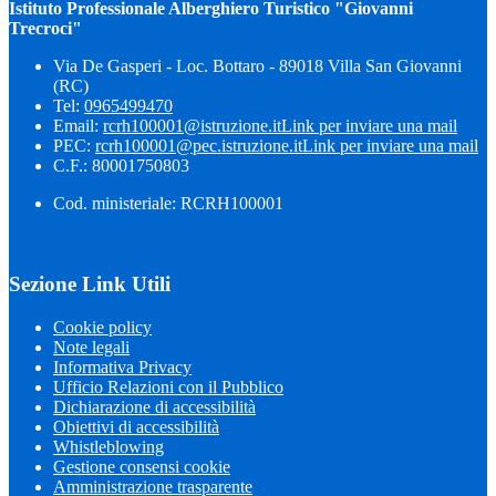
Istituto Professionale Alberghiero Turistico "Giovanni
Trecroci"
Via De Gasperi - Loc. Bottaro - 89018 Villa San Giovanni
(RC)
Tel:
0965499470
Email:
rcrh100001@istruzione.it
Link per inviare una mail
PEC:
rcrh100001@pec.istruzione.it
Link per inviare una mail
C.F.: 80001750803
Cod. ministeriale: RCRH100001
Sezione Link Utili
Cookie policy
Note legali
Informativa Privacy
Ufficio Relazioni con il Pubblico
Dichiarazione di accessibilità
Obiettivi di accessibilità
Whistleblowing
Gestione consensi cookie
Amministrazione trasparente