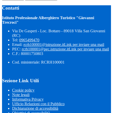
Contatti
Istituto Professionale Alberghiero Turistico "Giovanni
Trecroci"
Via De Gasperi - Loc. Bottaro - 89018 Villa San Giovanni
(RC)
Tel:
0965499470
Email:
rcrh100001@istruzione.it
Link per inviare una mail
PEC:
rcrh100001@pec.istruzione.it
Link per inviare una mail
C.F.: 80001750803
Cod. ministeriale: RCRH100001
Sezione Link Utili
Cookie policy
Note legali
Informativa Privacy
Ufficio Relazioni con il Pubblico
Dichiarazione di accessibilità
Obiettivi di accessibilità