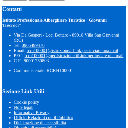
Contatti
Istituto Professionale Alberghiero Turistico "Giovanni
Trecroci"
Via De Gasperi - Loc. Bottaro - 89018 Villa San Giovanni
(RC)
Tel:
0965499470
Email:
rcrh100001@istruzione.it
Link per inviare una mail
PEC:
rcrh100001@pec.istruzione.it
Link per inviare una mail
C.F.: 80001750803
Cod. ministeriale: RCRH100001
Sezione Link Utili
Cookie policy
Note legali
Informativa Privacy
Ufficio Relazioni con il Pubblico
Dichiarazione di accessibilità
Obiettivi di accessibilità