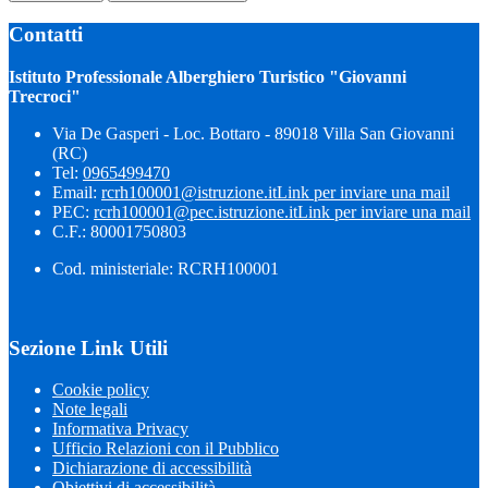
Contatti
Istituto Professionale Alberghiero Turistico "Giovanni
Trecroci"
Via De Gasperi - Loc. Bottaro - 89018 Villa San Giovanni
(RC)
Tel:
0965499470
Email:
rcrh100001@istruzione.it
Link per inviare una mail
PEC:
rcrh100001@pec.istruzione.it
Link per inviare una mail
C.F.: 80001750803
Cod. ministeriale: RCRH100001
Sezione Link Utili
Cookie policy
Note legali
Informativa Privacy
Ufficio Relazioni con il Pubblico
Dichiarazione di accessibilità
Obiettivi di accessibilità