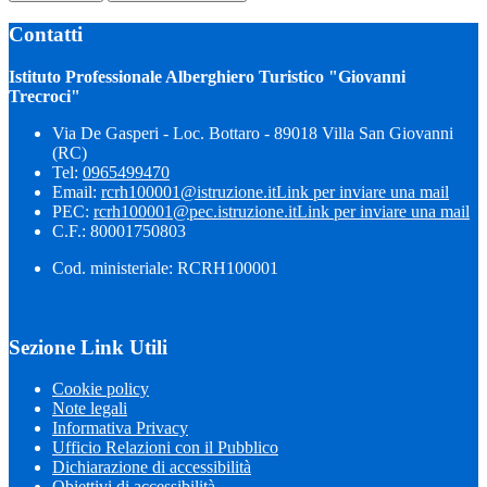
Contatti
Istituto Professionale Alberghiero Turistico "Giovanni
Trecroci"
Via De Gasperi - Loc. Bottaro - 89018 Villa San Giovanni
(RC)
Tel:
0965499470
Email:
rcrh100001@istruzione.it
Link per inviare una mail
PEC:
rcrh100001@pec.istruzione.it
Link per inviare una mail
C.F.: 80001750803
Cod. ministeriale: RCRH100001
Sezione Link Utili
Cookie policy
Note legali
Informativa Privacy
Ufficio Relazioni con il Pubblico
Dichiarazione di accessibilità
Obiettivi di accessibilità