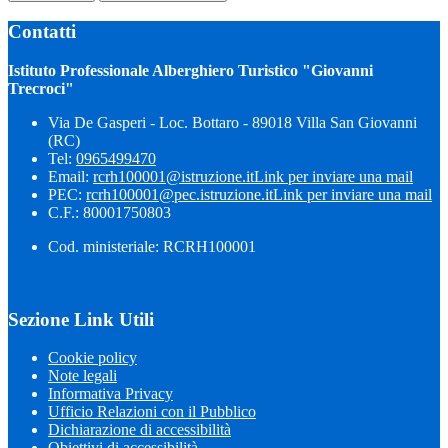
Contatti
Istituto Professionale Alberghiero Turistico "Giovanni
Trecroci"
Via De Gasperi - Loc. Bottaro - 89018 Villa San Giovanni
(RC)
Tel:
0965499470
Email:
rcrh100001@istruzione.it
Link per inviare una mail
PEC:
rcrh100001@pec.istruzione.it
Link per inviare una mail
C.F.: 80001750803
Cod. ministeriale: RCRH100001
Sezione Link Utili
Cookie policy
Note legali
Informativa Privacy
Ufficio Relazioni con il Pubblico
Dichiarazione di accessibilità
Obiettivi di accessibilità