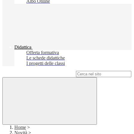
Albo Online
Didattica
Offerta formativa
Le schede didattiche
I progetti delle classi
Campo di ricerca per le pagine del sito
Home
>
Novità
>