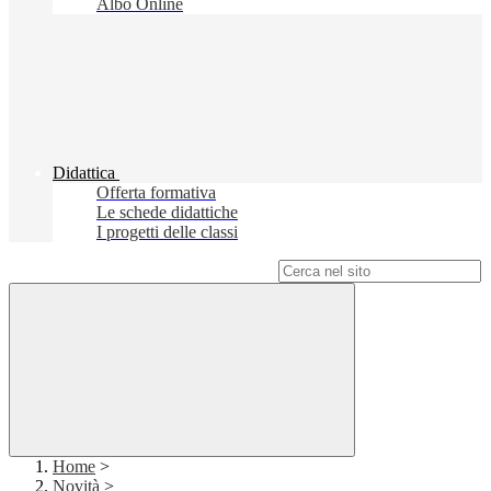
Albo Online
Didattica
Offerta formativa
Le schede didattiche
I progetti delle classi
Campo di ricerca per le pagine del sito
Home
>
Novità
>