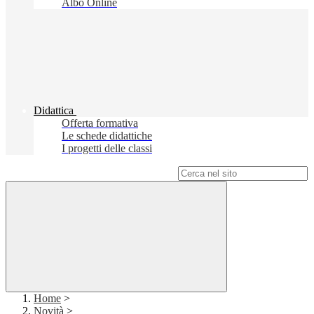
Albo Online
Didattica
Offerta formativa
Le schede didattiche
I progetti delle classi
Campo di ricerca per le pagine del sito
Home
>
Novità
>